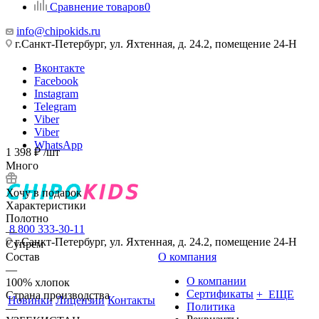
Сравнение товаров
0
info@chipokids.ru
г.Санкт-Петербург, ул. Яхтенная, д. 24.2, помещение 24-Н
Вконтакте
Facebook
Instagram
Telegram
Viber
Viber
WhatsApp
1 398
₽
/шт
Много
Хочу в подарок
Характеристики
Полотно
8 800 333-30-11
—
г.Санкт-Петербург, ул. Яхтенная, д. 24.2, помещение 24-Н
Супрем
Состав
О компания
—
О компании
100% хлопок
Сертификаты
+ ЕЩЕ
Страна производства
Новинки
Лицензии
Контакты
Политика
—