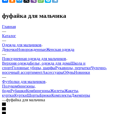
фуфайка для мальчика
Главная
—
Каталог
—
Одежда для мальчиков
Девочки
Новорожденные
Женская одежда
—
Повседневная одежда для мальчиков
Верхняя одежда
Белье, одежда для дома
Школа и
спорт
Головные уборы, шарфы
Рукавицы, перчатки
Чулочно-
носочный ассортимент
Аксессуары
Обувь
Новинки
—
Футболки для мальчиков
Полукомбинезоны,
боди
Рубашки
Комбинезоны
Жилеты
Жакеты,
куртки
Куртки
Шорты
Брюки
Комплекты
Джемперы
—
фуфайка для мальчика