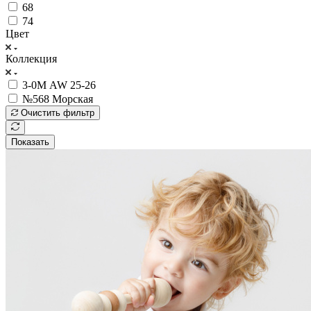
68
74
Цвет
Коллекция
3-0М AW 25-26
№568 Морская
Очистить фильтр
Показать