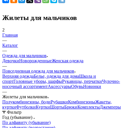
Жилеты для мальчиков
2
Главная
—
Каталог
—
Одежда для мальчиков
Девочки
Новорожденные
Женская одежда
—
Повседневная одежда для мальчиков
Верхняя одежда
Белье, одежда для дома
Школа и
спорт
Головные уборы, шарфы
Рукавицы, перчатки
Чулочно-
носочный ассортимент
Аксессуары
Обувь
Новинки
—
Жилеты для мальчиков
Полукомбинезоны, боди
Рубашки
Комбинезоны
Жакеты,
куртки
Футболки
Куртки
Шорты
Брюки
Комплекты
Джемперы
Фильтр
Год (убывание)
По алфавиту (убывание)
По алфавиту (возрастание)