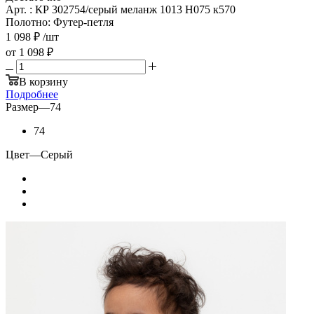
Арт. : КР 302754/серый меланж 1013 Н075 к570
Полотно: Футер-петля
1 098
₽
/шт
от
1 098 ₽
В корзину
Подробнее
Размер
—
74
74
Цвет
—
Серый