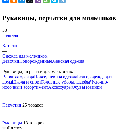
Рукавицы, перчатки для мальчиков
38
Главная
—
Каталог
—
Одежда для мальчиков
Девочки
Новорожденные
Женская одежда
—
Рукавицы, перчатки для мальчиков
Верхняя одежда
Повседневная одежда
Белье, одежда для
дома
Школа и спорт
Головные уборы, шарфы
Чулочно-
носочный ассортимент
Аксессуары
Обувь
Новинки
Перчатки
25 товаров
Рукавицы
13 товаров
Фильтр