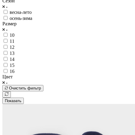
Сезон
весна-лето
осень-зима
Размер
10
11
12
13
14
15
16
Цвет
Очистить фильтр
Показать