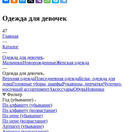
Одежда для девочек
47
Главная
—
Каталог
—
Одежда для девочек
Мальчики
Новорожденные
Женская одежда
—
Одежда для девочек
Верхняя одежда
Повседневная одежда
Белье, одежда для
дома
Головные уборы, шарфы
Рукавицы, перчатки
Чулочно-
носочный ассортимент
Аксессуары
Обувь
Новинки
Фильтр
Год (убывание)
По алфавиту (убывание)
По алфавиту (возрастание)
По цене (убывание)
По цене (возрастание)
Артикул (убывание)
Артикул (возрастание)