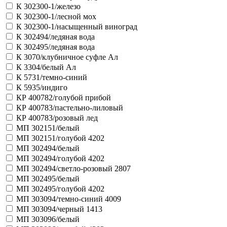
К 302300-1/железо
К 302300-1/лесной мох
К 302300-1/насыщенный виноград
К 302494/ледяная вода
К 302495/ледяная вода
К 3070/клубничное суфле Ал
К 3304/белый Ал
К 5731/темно-синий
К 5935/индиго
КР 400782/голубой прибой
КР 400783/пастельно-лиловый
КР 400783/розовый лед
МП 302151/белый
МП 302151/голубой 4202
МП 302494/белый
МП 302494/голубой 4202
МП 302494/светло-розовый 2807
МП 302495/белый
МП 302495/голубой 4202
МП 303094/темно-синий 4009
МП 303094/черный 1413
МП 303096/белый