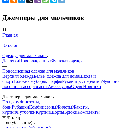
Джемперы для мальчиков
11
Главная
—
Каталог
—
Одежда для мальчиков
Девочки
Новорожденные
Женская одежда
—
Повседневная одежда для мальчиков
Верхняя одежда
Белье, одежда для дома
Школа и
спорт
Головные уборы, шарфы
Рукавицы, перчатки
Чулочно-
носочный ассортимент
Аксессуары
Обувь
Новинки
—
Джемперы для мальчиков
Полукомбинезоны,
боди
Рубашки
Комбинезоны
Жилеты
Жакеты,
куртки
Футболки
Куртки
Шорты
Брюки
Комплекты
Фильтр
Год (убывание)
По алфавиту (убывание)