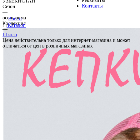
Реквизиты
УЗБЕКИСТАН
Контакты
Сезон
—
осень-зима
Войти
Коллекция
Каталог
—
Школа
Цена действительна только для интернет-магазина и может
отличаться от цен в розничных магазинах