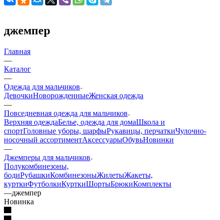
джемпер
Главная
—
Каталог
—
Одежда для мальчиков
Девочки
Новорожденные
Женская одежда
—
Повседневная одежда для мальчиков
Верхняя одежда
Белье, одежда для дома
Школа и
спорт
Головные уборы, шарфы
Рукавицы, перчатки
Чулочно-
носочный ассортимент
Аксессуары
Обувь
Новинки
—
Джемперы для мальчиков
Полукомбинезоны,
боди
Рубашки
Комбинезоны
Жилеты
Жакеты,
куртки
Футболки
Куртки
Шорты
Брюки
Комплекты
—
джемпер
Hoвинкa