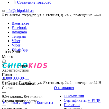
Сравнение товаров
0
info@chipokids.ru
г.Санкт-Петербург, ул. Яхтенная, д. 24.2, помещение 24-Н
Вконтакте
Facebook
Instagram
Telegram
Viber
Viber
WhatsApp
1 098
₽
/шт
Много
Хочу в подарок
Характеристики
Полотно
8 800 333-30-11
—
г.Санкт-Петербург, ул. Яхтенная, д. 24.2, помещение 24-Н
Супрем с эластаном
Состав
О компания
—
О компании
92% хлопок, 8% эластан
Сертификаты
+ ЕЩЕ
Страна производства
Новинки
Лицензии
Контакты
Политика
—