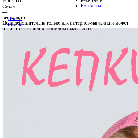
Реквизиты
РОССИЯ
Контакты
Сезон
—
весна-лето
Войти
Цена действительна только для интернет-магазина и может
Каталог
отличаться от цен в розничных магазинах