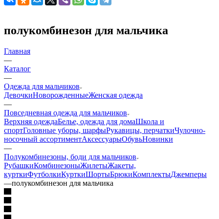
полукомбинезон для мальчика
Главная
—
Каталог
—
Одежда для мальчиков
Девочки
Новорожденные
Женская одежда
—
Повседневная одежда для мальчиков
Верхняя одежда
Белье, одежда для дома
Школа и
спорт
Головные уборы, шарфы
Рукавицы, перчатки
Чулочно-
носочный ассортимент
Аксессуары
Обувь
Новинки
—
Полукомбинезоны, боди для мальчиков
Рубашки
Комбинезоны
Жилеты
Жакеты,
куртки
Футболки
Куртки
Шорты
Брюки
Комплекты
Джемперы
—
полукомбинезон для мальчика