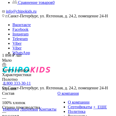
Сравнение товаров
0
info@chipokids.ru
г.Санкт-Петербург, ул. Яхтенная, д. 24.2, помещение 24-Н
Вконтакте
Facebook
Instagram
Telegram
Viber
Viber
WhatsApp
1 898
₽
/шт
Мало
Хочу в подарок
Характеристики
Полотно
8 800 333-30-11
—
г.Санкт-Петербург, ул. Яхтенная, д. 24.2, помещение 24-Н
Муслин
Состав
О компания
—
О компании
100% хлопок
Сертификаты
+ ЕЩЕ
Страна производства
Новинки
Лицензии
Контакты
Политика
—