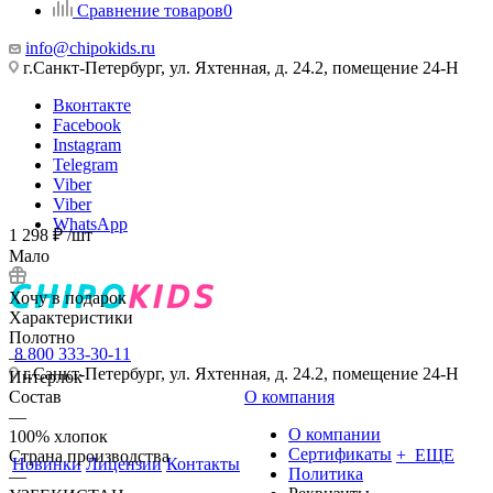
Сравнение товаров
0
info@chipokids.ru
г.Санкт-Петербург, ул. Яхтенная, д. 24.2, помещение 24-Н
Вконтакте
Facebook
Instagram
Telegram
Viber
Viber
WhatsApp
1 298
₽
/шт
Мало
Хочу в подарок
Характеристики
Полотно
8 800 333-30-11
—
г.Санкт-Петербург, ул. Яхтенная, д. 24.2, помещение 24-Н
Интерлок
Состав
О компания
—
О компании
100% хлопок
Сертификаты
+ ЕЩЕ
Страна производства
Новинки
Лицензии
Контакты
Политика
—