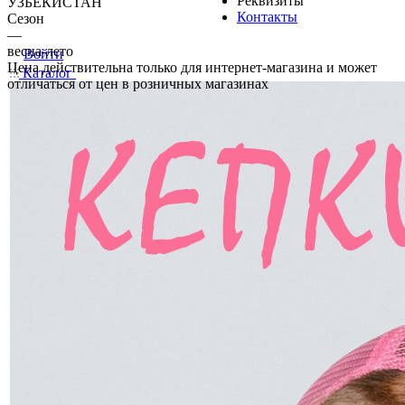
Реквизиты
УЗБЕКИСТАН
Контакты
Сезон
—
весна-лето
Войти
Цена действительна только для интернет-магазина и может
Каталог
отличаться от цен в розничных магазинах