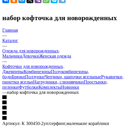
набор кофточка для новорожденных
Главная
—
Каталог
—
Одежда для новорожденных
Мальчики
Девочки
Женская одежда
—
Кофточки для новорожденных
Джемперы
Комбинезоны
Полукомбинезоны,
боди
Брюки
Ползунки
Чепчики, шапочки ясельные
Рукавички,
пинетки ясельн
Нагрудники, слюнявчики
Простынки,
пеленки
Футболки
Комплекты
Новинки
—
набор кофточка для новорожденных
Артикул:
К 300450-2уп/серфинг,маленькие кораблики