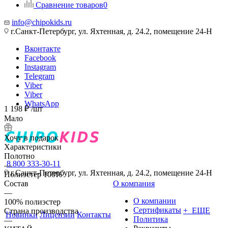
Сравнение товаров
0
info@chipokids.ru
г.Санкт-Петербург, ул. Яхтенная, д. 24.2, помещение 24-Н
Вконтакте
Facebook
Instagram
Telegram
Viber
Viber
WhatsApp
1 198
₽
/шт
Мало
Хочу в подарок
Характеристики
Полотно
8 800 333-30-11
—
г.Санкт-Петербург, ул. Яхтенная, д. 24.2, помещение 24-Н
Полиэстер 100%
Состав
О компания
—
О компании
100% полиэстер
Сертификаты
+ ЕЩЕ
Страна производства
Новинки
Лицензии
Контакты
Политика
—