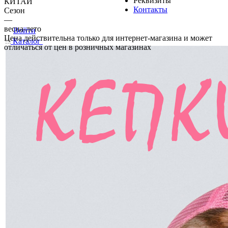
Реквизиты
КИТАЙ
Контакты
Сезон
—
весна-лето
Войти
Цена действительна только для интернет-магазина и может
Каталог
отличаться от цен в розничных магазинах