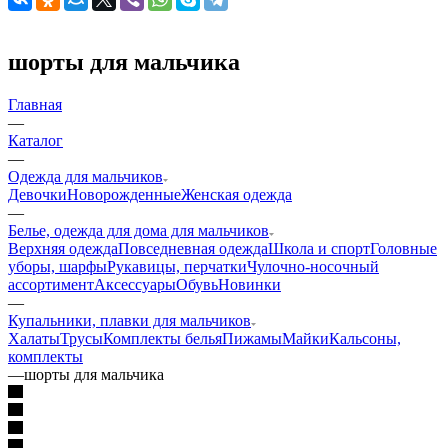
шорты для мальчика
Главная
—
Каталог
—
Одежда для мальчиков
Девочки
Новорожденные
Женская одежда
—
Белье, одежда для дома для мальчиков
Верхняя одежда
Повседневная одежда
Школа и спорт
Головные
уборы, шарфы
Рукавицы, перчатки
Чулочно-носочный
ассортимент
Аксессуары
Обувь
Новинки
—
Купальники, плавки для мальчиков
Халаты
Трусы
Комплекты белья
Пижамы
Майки
Кальсоны,
комплекты
—
шорты для мальчика