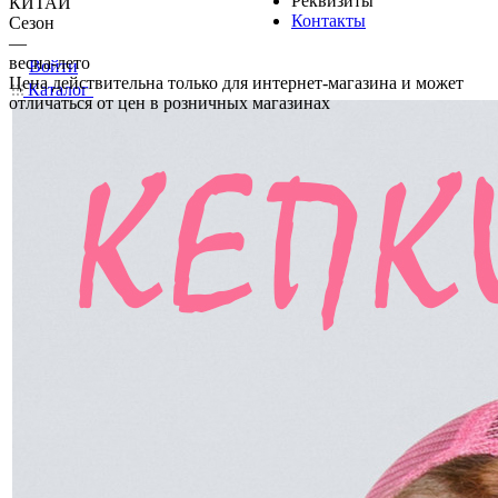
Реквизиты
КИТАЙ
Контакты
Сезон
—
весна-лето
Войти
Цена действительна только для интернет-магазина и может
Каталог
отличаться от цен в розничных магазинах