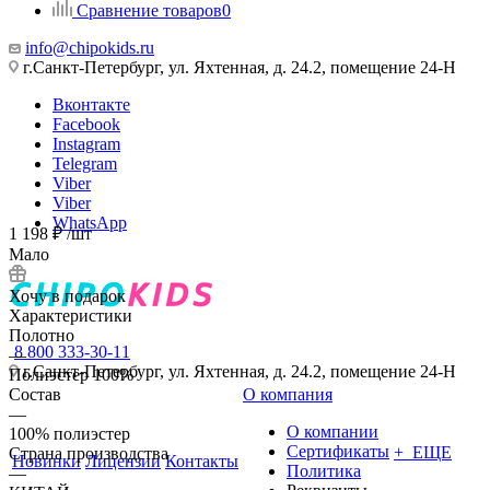
Сравнение товаров
0
info@chipokids.ru
г.Санкт-Петербург, ул. Яхтенная, д. 24.2, помещение 24-Н
Вконтакте
Facebook
Instagram
Telegram
Viber
Viber
WhatsApp
1 198
₽
/шт
Мало
Хочу в подарок
Характеристики
Полотно
8 800 333-30-11
—
г.Санкт-Петербург, ул. Яхтенная, д. 24.2, помещение 24-Н
Полиэстер 100%
Состав
О компания
—
О компании
100% полиэстер
Сертификаты
+ ЕЩЕ
Страна производства
Новинки
Лицензии
Контакты
Политика
—