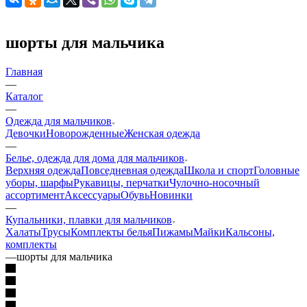
шорты для мальчика
Главная
—
Каталог
—
Одежда для мальчиков
Девочки
Новорожденные
Женская одежда
—
Белье, одежда для дома для мальчиков
Верхняя одежда
Повседневная одежда
Школа и спорт
Головные
уборы, шарфы
Рукавицы, перчатки
Чулочно-носочный
ассортимент
Аксессуары
Обувь
Новинки
—
Купальники, плавки для мальчиков
Халаты
Трусы
Комплекты белья
Пижамы
Майки
Кальсоны,
комплекты
—
шорты для мальчика