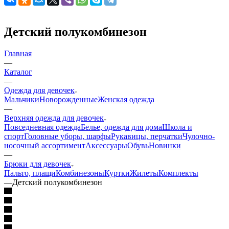
Детский полукомбинезон
Главная
—
Каталог
—
Одежда для девочек
Мальчики
Новорожденные
Женская одежда
—
Верхняя одежда для девочек
Повседневная одежда
Белье, одежда для дома
Школа и
спорт
Головные уборы, шарфы
Рукавицы, перчатки
Чулочно-
носочный ассортимент
Аксессуары
Обувь
Новинки
—
Брюки для девочек
Пальто, плащи
Комбинезоны
Куртки
Жилеты
Комплекты
—
Детский полукомбинезон