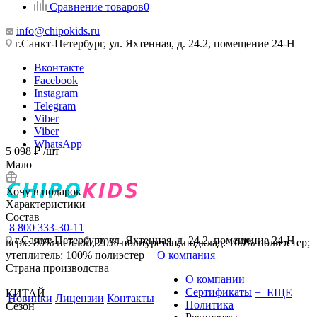
Сравнение товаров
0
info@chipokids.ru
г.Санкт-Петербург, ул. Яхтенная, д. 24.2, помещение 24-Н
Вконтакте
Facebook
Instagram
Telegram
Viber
Viber
WhatsApp
5 098
₽
/шт
Мало
Хочу в подарок
Характеристики
Состав
8 800 333-30-11
—
г.Санкт-Петербург, ул. Яхтенная, д. 24.2, помещение 24-Н
верх: 80% нейлон, 20% полиуретан; подклад: 100% полиэстер;
утеплитель: 100% полиэстер
О компания
Страна производства
О компании
—
Сертификаты
+ ЕЩЕ
КИТАЙ
Новинки
Лицензии
Контакты
Политика
Сезон