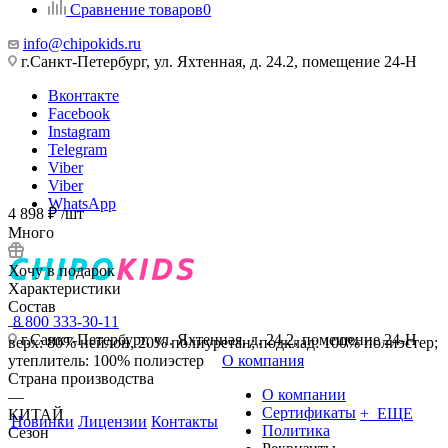
Сравнение товаров
0
info@chipokids.ru
г.Санкт-Петербург, ул. Яхтенная, д. 24.2, помещение 24-Н
Вконтакте
Facebook
Instagram
Telegram
Viber
Viber
WhatsApp
4 898
₽
/шт
Много
Хочу в подарок
Характеристики
Состав
8 800 333-30-11
—
г.Санкт-Петербург, ул. Яхтенная, д. 24.2, помещение 24-Н
верх: 80% нейлон, 20% полиуретан; подклад: 100% полиэстер;
утеплитель: 100% полиэстер
О компания
Страна производства
О компании
—
Сертификаты
+ ЕЩЕ
КИТАЙ
Новинки
Лицензии
Контакты
Политика
Сезон