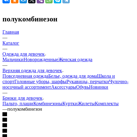
полукомбинезон
Главная
—
Каталог
—
Одежда для девочек
Мальчики
Новорожденные
Женская одежда
—
Верхняя одежда для девочек
Повседневная одежда
Белье, одежда для дома
Школа и
спорт
Головные уборы, шарфы
Рукавицы, перчатки
Чулочно-
носочный ассортимент
Аксессуары
Обувь
Новинки
—
Брюки для девочек
Пальто, плащи
Комбинезоны
Куртки
Жилеты
Комплекты
—
полукомбинезон