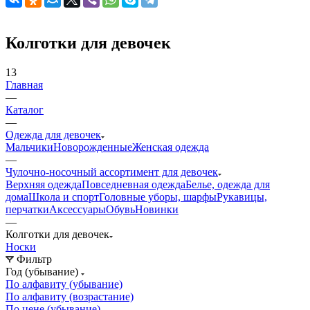
Колготки для девочек
13
Главная
—
Каталог
—
Одежда для девочек
Мальчики
Новорожденные
Женская одежда
—
Чулочно-носочный ассортимент для девочек
Верхняя одежда
Повседневная одежда
Белье, одежда для
дома
Школа и спорт
Головные уборы, шарфы
Рукавицы,
перчатки
Аксессуары
Обувь
Новинки
—
Колготки для девочек
Носки
Фильтр
Год (убывание)
По алфавиту (убывание)
По алфавиту (возрастание)
По цене (убывание)