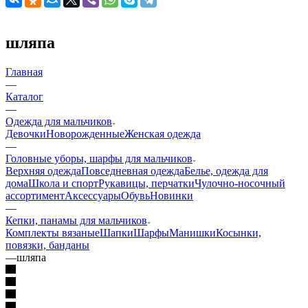
шляпа
Главная
—
Каталог
—
Одежда для мальчиков
Девочки
Новорожденные
Женская одежда
—
Головные уборы, шарфы для мальчиков
Верхняя одежда
Повседневная одежда
Белье, одежда для
дома
Школа и спорт
Рукавицы, перчатки
Чулочно-носочный
ассортимент
Аксессуары
Обувь
Новинки
—
Кепки, панамы для мальчиков
Комплекты вязаные
Шапки
Шарфы
Манишки
Косынки,
повязки, банданы
—
шляпа