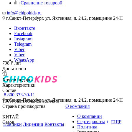
Сравнение товаров
0
info@chipokids.ru
г.Санкт-Петербург, ул. Яхтенная, д. 24.2, помещение 24-Н
Вконтакте
Facebook
Instagram
Telegram
Viber
Viber
WhatsApp
798
₽
/шт
Достаточно
Хочу в подарок
Характеристики
Состав
8 800 333-30-11
—
г.Санкт-Петербург, ул. Яхтенная, д. 24.2, помещение 24-Н
100% растительное волокно
Страна производства
О компания
—
О компании
КИТАЙ
Сертификаты
+ ЕЩЕ
Сезон
Новинки
Лицензии
Контакты
Политика
—