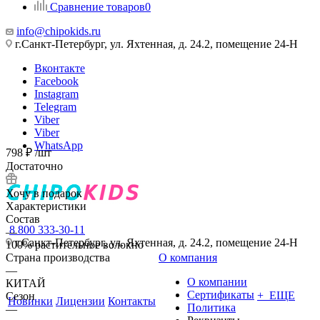
Сравнение товаров
0
info@chipokids.ru
г.Санкт-Петербург, ул. Яхтенная, д. 24.2, помещение 24-Н
Вконтакте
Facebook
Instagram
Telegram
Viber
Viber
WhatsApp
798
₽
/шт
Достаточно
Хочу в подарок
Характеристики
Состав
8 800 333-30-11
—
г.Санкт-Петербург, ул. Яхтенная, д. 24.2, помещение 24-Н
100% растительное волокно
Страна производства
О компания
—
О компании
КИТАЙ
Сертификаты
+ ЕЩЕ
Сезон
Новинки
Лицензии
Контакты
Политика
—