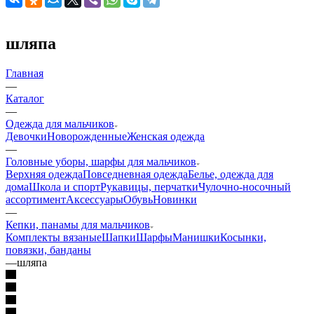
шляпа
Главная
—
Каталог
—
Одежда для мальчиков
Девочки
Новорожденные
Женская одежда
—
Головные уборы, шарфы для мальчиков
Верхняя одежда
Повседневная одежда
Белье, одежда для
дома
Школа и спорт
Рукавицы, перчатки
Чулочно-носочный
ассортимент
Аксессуары
Обувь
Новинки
—
Кепки, панамы для мальчиков
Комплекты вязаные
Шапки
Шарфы
Манишки
Косынки,
повязки, банданы
—
шляпа