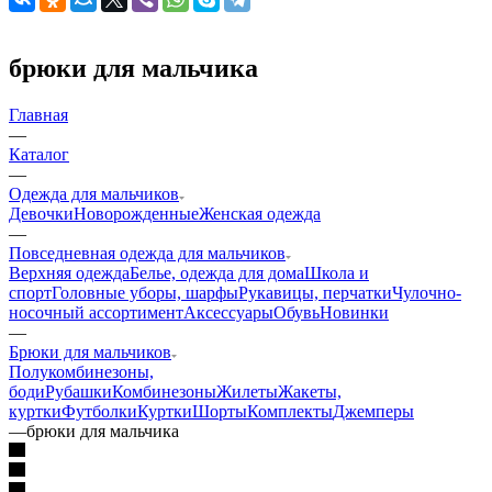
брюки для мальчика
Главная
—
Каталог
—
Одежда для мальчиков
Девочки
Новорожденные
Женская одежда
—
Повседневная одежда для мальчиков
Верхняя одежда
Белье, одежда для дома
Школа и
спорт
Головные уборы, шарфы
Рукавицы, перчатки
Чулочно-
носочный ассортимент
Аксессуары
Обувь
Новинки
—
Брюки для мальчиков
Полукомбинезоны,
боди
Рубашки
Комбинезоны
Жилеты
Жакеты,
куртки
Футболки
Куртки
Шорты
Комплекты
Джемперы
—
брюки для мальчика