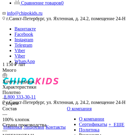
Сравнение товаров
0
info@chipokids.ru
г.Санкт-Петербург, ул. Яхтенная, д. 24.2, помещение 24-Н
Вконтакте
Facebook
Instagram
Telegram
Viber
Viber
WhatsApp
1 150
₽
/шт
Много
Хочу в подарок
Характеристики
Полотно
8 800 333-30-11
—
г.Санкт-Петербург, ул. Яхтенная, д. 24.2, помещение 24-Н
Супрем
Состав
О компания
—
О компании
100% хлопок
Сертификаты
+ ЕЩЕ
Страна производства
Новинки
Лицензии
Контакты
Политика
—