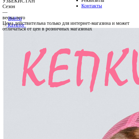
Реквизиты
УЗБЕКИСТАН
Контакты
Сезон
—
весна-лето
Войти
Цена действительна только для интернет-магазина и может
Каталог
отличаться от цен в розничных магазинах