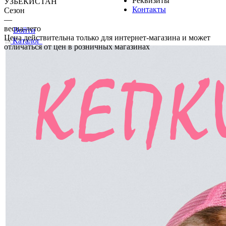
Реквизиты
УЗБЕКИСТАН
Контакты
Сезон
—
весна-лето
Войти
Цена действительна только для интернет-магазина и может
Каталог
отличаться от цен в розничных магазинах