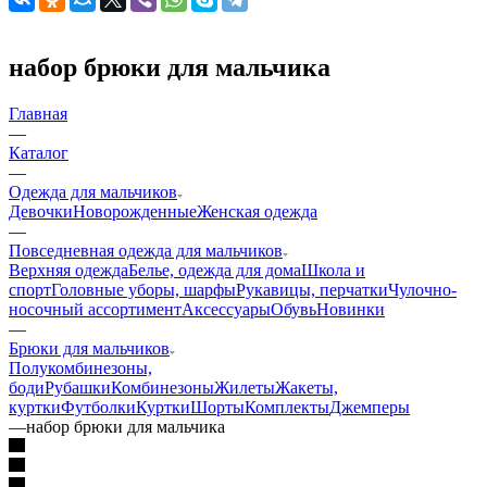
набор брюки для мальчика
Главная
—
Каталог
—
Одежда для мальчиков
Девочки
Новорожденные
Женская одежда
—
Повседневная одежда для мальчиков
Верхняя одежда
Белье, одежда для дома
Школа и
спорт
Головные уборы, шарфы
Рукавицы, перчатки
Чулочно-
носочный ассортимент
Аксессуары
Обувь
Новинки
—
Брюки для мальчиков
Полукомбинезоны,
боди
Рубашки
Комбинезоны
Жилеты
Жакеты,
куртки
Футболки
Куртки
Шорты
Комплекты
Джемперы
—
набор брюки для мальчика