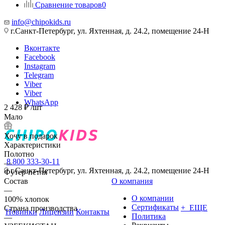
Сравнение товаров
0
info@chipokids.ru
г.Санкт-Петербург, ул. Яхтенная, д. 24.2, помещение 24-Н
Вконтакте
Facebook
Instagram
Telegram
Viber
Viber
WhatsApp
2 428
₽
/шт
Мало
Хочу в подарок
Характеристики
Полотно
8 800 333-30-11
—
г.Санкт-Петербург, ул. Яхтенная, д. 24.2, помещение 24-Н
Футер-петля
Состав
О компания
—
О компании
100% хлопок
Сертификаты
+ ЕЩЕ
Страна производства
Новинки
Лицензии
Контакты
Политика
—