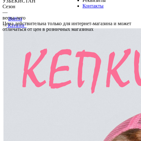
Реквизиты
УЗБЕКИСТАН
Контакты
Сезон
—
весна-лето
Войти
Цена действительна только для интернет-магазина и может
Каталог
отличаться от цен в розничных магазинах