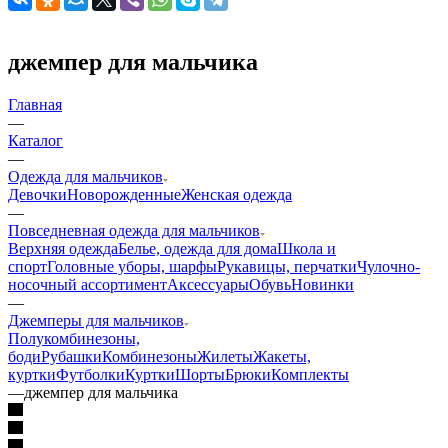
джемпер для мальчика
Главная
—
Каталог
—
Одежда для мальчиков
Девочки
Новорожденные
Женская одежда
—
Повседневная одежда для мальчиков
Верхняя одежда
Белье, одежда для дома
Школа и
спорт
Головные уборы, шарфы
Рукавицы, перчатки
Чулочно-
носочный ассортимент
Аксессуары
Обувь
Новинки
—
Джемперы для мальчиков
Полукомбинезоны,
боди
Рубашки
Комбинезоны
Жилеты
Жакеты,
куртки
Футболки
Куртки
Шорты
Брюки
Комплекты
—
джемпер для мальчика