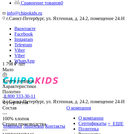
Сравнение товаров
0
info@chipokids.ru
г.Санкт-Петербург, ул. Яхтенная, д. 24.2, помещение 24-Н
Вконтакте
Facebook
Instagram
Telegram
Viber
Viber
WhatsApp
1 798
₽
/шт
Мало
Хочу в подарок
Характеристики
Полотно
8 800 333-30-11
—
г.Санкт-Петербург, ул. Яхтенная, д. 24.2, помещение 24-Н
Футер-петля
Состав
О компания
—
О компании
100% хлопок
Сертификаты
+ ЕЩЕ
Страна производства
Новинки
Лицензии
Контакты
Политика
—