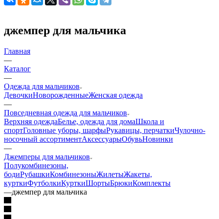
джемпер для мальчика
Главная
—
Каталог
—
Одежда для мальчиков
Девочки
Новорожденные
Женская одежда
—
Повседневная одежда для мальчиков
Верхняя одежда
Белье, одежда для дома
Школа и
спорт
Головные уборы, шарфы
Рукавицы, перчатки
Чулочно-
носочный ассортимент
Аксессуары
Обувь
Новинки
—
Джемперы для мальчиков
Полукомбинезоны,
боди
Рубашки
Комбинезоны
Жилеты
Жакеты,
куртки
Футболки
Куртки
Шорты
Брюки
Комплекты
—
джемпер для мальчика