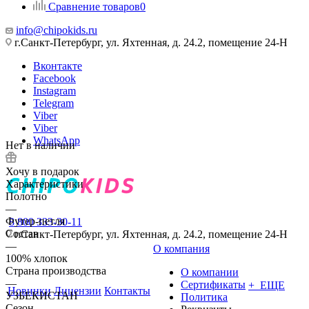
Сравнение товаров
0
info@chipokids.ru
г.Санкт-Петербург, ул. Яхтенная, д. 24.2, помещение 24-Н
Вконтакте
Facebook
Instagram
Telegram
Viber
Viber
WhatsApp
Нет в наличии
Хочу в подарок
Характеристики
Полотно
—
Футер-петля
8 800 333-30-11
Состав
г.Санкт-Петербург, ул. Яхтенная, д. 24.2, помещение 24-Н
—
О компания
100% хлопок
Страна производства
О компании
—
Сертификаты
+ ЕЩЕ
Новинки
Лицензии
Контакты
УЗБЕКИСТАН
Политика
Сезон