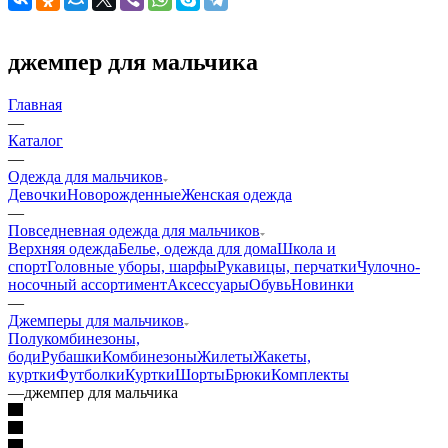
джемпер для мальчика
Главная
—
Каталог
—
Одежда для мальчиков
Девочки
Новорожденные
Женская одежда
—
Повседневная одежда для мальчиков
Верхняя одежда
Белье, одежда для дома
Школа и
спорт
Головные уборы, шарфы
Рукавицы, перчатки
Чулочно-
носочный ассортимент
Аксессуары
Обувь
Новинки
—
Джемперы для мальчиков
Полукомбинезоны,
боди
Рубашки
Комбинезоны
Жилеты
Жакеты,
куртки
Футболки
Куртки
Шорты
Брюки
Комплекты
—
джемпер для мальчика