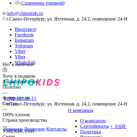
Сравнение товаров
0
info@chipokids.ru
г.Санкт-Петербург, ул. Яхтенная, д. 24.2, помещение 24-Н
Вконтакте
Facebook
Instagram
Telegram
Viber
Viber
WhatsApp
Нет в наличии
Хочу в подарок
Характеристики
Полотно
—
Футер-петля
8 800 333-30-11
Состав
г.Санкт-Петербург, ул. Яхтенная, д. 24.2, помещение 24-Н
—
О компания
100% хлопок
Страна производства
О компании
—
Сертификаты
+ ЕЩЕ
Новинки
Лицензии
Контакты
УЗБЕКИСТАН
Политика
Сезон