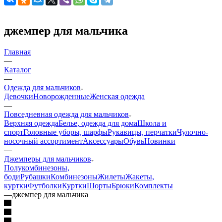
джемпер для мальчика
Главная
—
Каталог
—
Одежда для мальчиков
Девочки
Новорожденные
Женская одежда
—
Повседневная одежда для мальчиков
Верхняя одежда
Белье, одежда для дома
Школа и
спорт
Головные уборы, шарфы
Рукавицы, перчатки
Чулочно-
носочный ассортимент
Аксессуары
Обувь
Новинки
—
Джемперы для мальчиков
Полукомбинезоны,
боди
Рубашки
Комбинезоны
Жилеты
Жакеты,
куртки
Футболки
Куртки
Шорты
Брюки
Комплекты
—
джемпер для мальчика