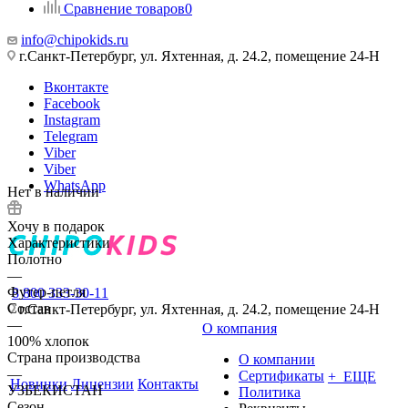
Сравнение товаров
0
info@chipokids.ru
г.Санкт-Петербург, ул. Яхтенная, д. 24.2, помещение 24-Н
Вконтакте
Facebook
Instagram
Telegram
Viber
Viber
WhatsApp
Нет в наличии
Хочу в подарок
Характеристики
Полотно
—
Футер-петля
8 800 333-30-11
Состав
г.Санкт-Петербург, ул. Яхтенная, д. 24.2, помещение 24-Н
—
О компания
100% хлопок
Страна производства
О компании
—
Сертификаты
+ ЕЩЕ
Новинки
Лицензии
Контакты
УЗБЕКИСТАН
Политика
Сезон