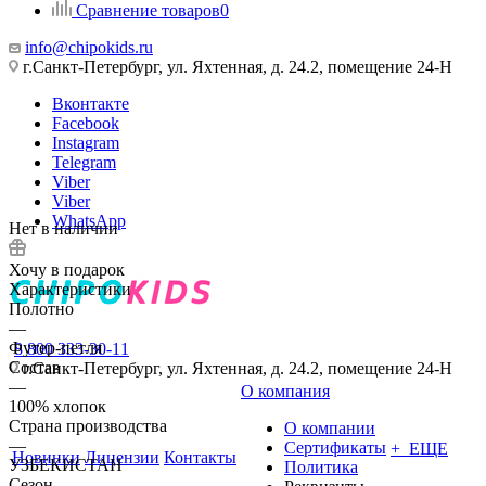
Сравнение товаров
0
info@chipokids.ru
г.Санкт-Петербург, ул. Яхтенная, д. 24.2, помещение 24-Н
Вконтакте
Facebook
Instagram
Telegram
Viber
Viber
WhatsApp
Нет в наличии
Хочу в подарок
Характеристики
Полотно
—
Футер-петля
8 800 333-30-11
Состав
г.Санкт-Петербург, ул. Яхтенная, д. 24.2, помещение 24-Н
—
О компания
100% хлопок
Страна производства
О компании
—
Сертификаты
+ ЕЩЕ
Новинки
Лицензии
Контакты
УЗБЕКИСТАН
Политика
Сезон