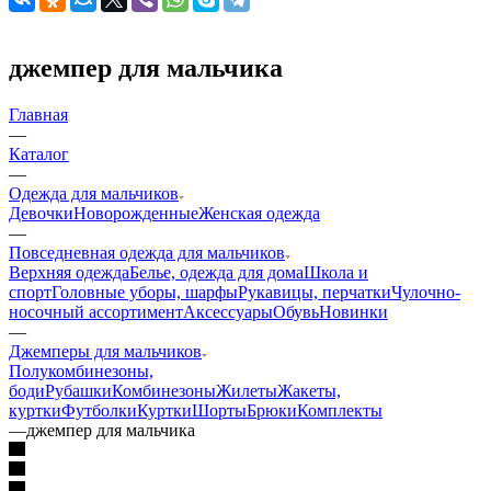
джемпер для мальчика
Главная
—
Каталог
—
Одежда для мальчиков
Девочки
Новорожденные
Женская одежда
—
Повседневная одежда для мальчиков
Верхняя одежда
Белье, одежда для дома
Школа и
спорт
Головные уборы, шарфы
Рукавицы, перчатки
Чулочно-
носочный ассортимент
Аксессуары
Обувь
Новинки
—
Джемперы для мальчиков
Полукомбинезоны,
боди
Рубашки
Комбинезоны
Жилеты
Жакеты,
куртки
Футболки
Куртки
Шорты
Брюки
Комплекты
—
джемпер для мальчика