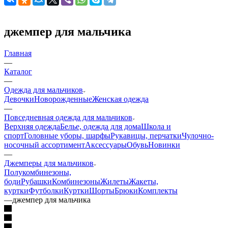
джемпер для мальчика
Главная
—
Каталог
—
Одежда для мальчиков
Девочки
Новорожденные
Женская одежда
—
Повседневная одежда для мальчиков
Верхняя одежда
Белье, одежда для дома
Школа и
спорт
Головные уборы, шарфы
Рукавицы, перчатки
Чулочно-
носочный ассортимент
Аксессуары
Обувь
Новинки
—
Джемперы для мальчиков
Полукомбинезоны,
боди
Рубашки
Комбинезоны
Жилеты
Жакеты,
куртки
Футболки
Куртки
Шорты
Брюки
Комплекты
—
джемпер для мальчика