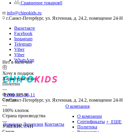
Сравнение товаров
0
info@chipokids.ru
г.Санкт-Петербург, ул. Яхтенная, д. 24.2, помещение 24-Н
Вконтакте
Facebook
Instagram
Telegram
Viber
Viber
WhatsApp
Нет в наличии
Хочу в подарок
Характеристики
Полотно
—
Футер-петля
8 800 333-30-11
Состав
г.Санкт-Петербург, ул. Яхтенная, д. 24.2, помещение 24-Н
—
О компания
100% хлопок
Страна производства
О компании
—
Сертификаты
+ ЕЩЕ
Новинки
Лицензии
Контакты
УЗБЕКИСТАН
Политика
Сезон