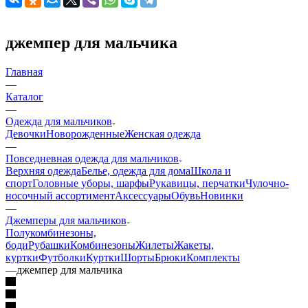
джемпер для мальчика
Главная
—
Каталог
—
Одежда для мальчиков
Девочки
Новорожденные
Женская одежда
—
Повседневная одежда для мальчиков
Верхняя одежда
Белье, одежда для дома
Школа и
спорт
Головные уборы, шарфы
Рукавицы, перчатки
Чулочно-
носочный ассортимент
Аксессуары
Обувь
Новинки
—
Джемперы для мальчиков
Полукомбинезоны,
боди
Рубашки
Комбинезоны
Жилеты
Жакеты,
куртки
Футболки
Куртки
Шорты
Брюки
Комплекты
—
джемпер для мальчика