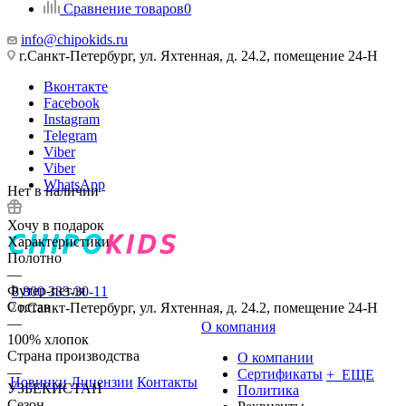
Сравнение товаров
0
info@chipokids.ru
г.Санкт-Петербург, ул. Яхтенная, д. 24.2, помещение 24-Н
Вконтакте
Facebook
Instagram
Telegram
Viber
Viber
WhatsApp
Нет в наличии
Хочу в подарок
Характеристики
Полотно
—
Футер-петля
8 800 333-30-11
Состав
г.Санкт-Петербург, ул. Яхтенная, д. 24.2, помещение 24-Н
—
О компания
100% хлопок
Страна производства
О компании
—
Сертификаты
+ ЕЩЕ
Новинки
Лицензии
Контакты
УЗБЕКИСТАН
Политика
Сезон