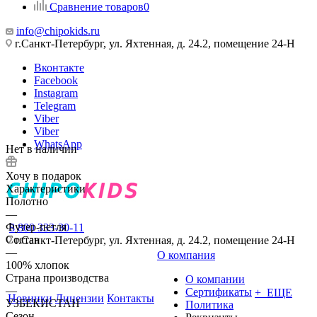
Сравнение товаров
0
info@chipokids.ru
г.Санкт-Петербург, ул. Яхтенная, д. 24.2, помещение 24-Н
Вконтакте
Facebook
Instagram
Telegram
Viber
Viber
WhatsApp
Нет в наличии
Хочу в подарок
Характеристики
Полотно
—
Футер-петля
8 800 333-30-11
Состав
г.Санкт-Петербург, ул. Яхтенная, д. 24.2, помещение 24-Н
—
О компания
100% хлопок
Страна производства
О компании
—
Сертификаты
+ ЕЩЕ
Новинки
Лицензии
Контакты
УЗБЕКИСТАН
Политика
Сезон