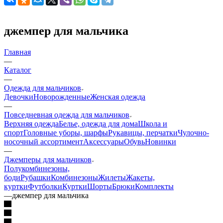
джемпер для мальчика
Главная
—
Каталог
—
Одежда для мальчиков
Девочки
Новорожденные
Женская одежда
—
Повседневная одежда для мальчиков
Верхняя одежда
Белье, одежда для дома
Школа и
спорт
Головные уборы, шарфы
Рукавицы, перчатки
Чулочно-
носочный ассортимент
Аксессуары
Обувь
Новинки
—
Джемперы для мальчиков
Полукомбинезоны,
боди
Рубашки
Комбинезоны
Жилеты
Жакеты,
куртки
Футболки
Куртки
Шорты
Брюки
Комплекты
—
джемпер для мальчика