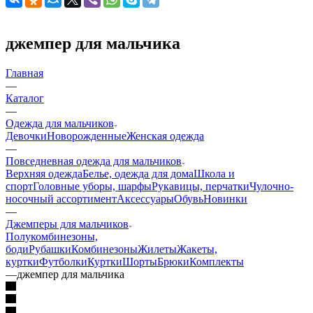
джемпер для мальчика
Главная
—
Каталог
—
Одежда для мальчиков
Девочки
Новорожденные
Женская одежда
—
Повседневная одежда для мальчиков
Верхняя одежда
Белье, одежда для дома
Школа и
спорт
Головные уборы, шарфы
Рукавицы, перчатки
Чулочно-
носочный ассортимент
Аксессуары
Обувь
Новинки
—
Джемперы для мальчиков
Полукомбинезоны,
боди
Рубашки
Комбинезоны
Жилеты
Жакеты,
куртки
Футболки
Куртки
Шорты
Брюки
Комплекты
—
джемпер для мальчика