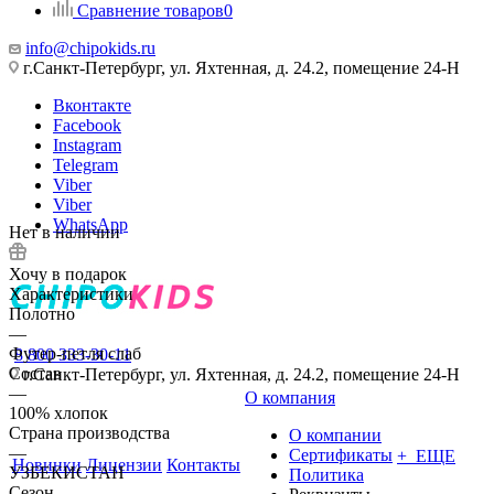
Сравнение товаров
0
info@chipokids.ru
г.Санкт-Петербург, ул. Яхтенная, д. 24.2, помещение 24-Н
Вконтакте
Facebook
Instagram
Telegram
Viber
Viber
WhatsApp
Нет в наличии
Хочу в подарок
Характеристики
Полотно
—
Футер-петля слаб
8 800 333-30-11
Состав
г.Санкт-Петербург, ул. Яхтенная, д. 24.2, помещение 24-Н
—
О компания
100% хлопок
Страна производства
О компании
—
Сертификаты
+ ЕЩЕ
Новинки
Лицензии
Контакты
УЗБЕКИСТАН
Политика
Сезон