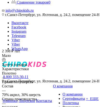
Сравнение товаров
0
info@chipokids.ru
г.Санкт-Петербург, ул. Яхтенная, д. 24.2, помещение 24-Н
Вконтакте
Facebook
Instagram
Telegram
Viber
Viber
WhatsApp
2 398
₽
/шт
Мало
Хочу в подарок
Характеристики
Полотно
8 800 333-30-11
—
г.Санкт-Петербург, ул. Яхтенная, д. 24.2, помещение 24-Н
Пряжа полушерсть
Состав
О компания
—
О компании
70% акрил, 30% шерсть
Сертификаты
+ ЕЩЕ
Страна производства
Новинки
Лицензии
Контакты
Политика
—