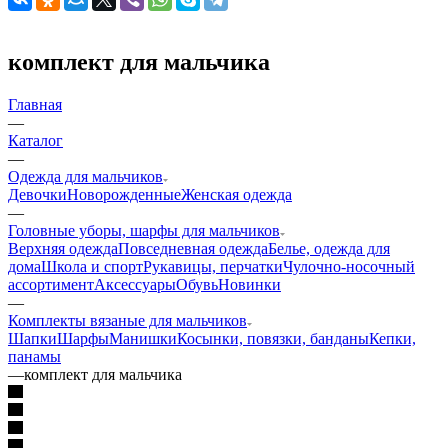
комплект для мальчика
Главная
—
Каталог
—
Одежда для мальчиков
Девочки
Новорожденные
Женская одежда
—
Головные уборы, шарфы для мальчиков
Верхняя одежда
Повседневная одежда
Белье, одежда для
дома
Школа и спорт
Рукавицы, перчатки
Чулочно-носочный
ассортимент
Аксессуары
Обувь
Новинки
—
Комплекты вязаные для мальчиков
Шапки
Шарфы
Манишки
Косынки, повязки, банданы
Кепки,
панамы
—
комплект для мальчика