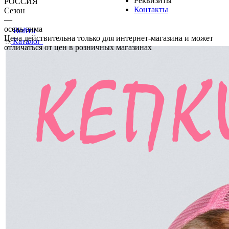
Реквизиты
РОССИЯ
Контакты
Сезон
—
осень-зима
Войти
Цена действительна только для интернет-магазина и может
Каталог
отличаться от цен в розничных магазинах