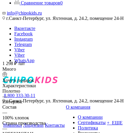
Сравнение товаров
0
info@chipokids.ru
г.Санкт-Петербург, ул. Яхтенная, д. 24.2, помещение 24-Н
Вконтакте
Facebook
Instagram
Telegram
Viber
Viber
WhatsApp
1 298
₽
/шт
Много
Хочу в подарок
Характеристики
Полотно
8 800 333-30-11
—
г.Санкт-Петербург, ул. Яхтенная, д. 24.2, помещение 24-Н
Интерлок
Состав
О компания
—
О компании
100% хлопок
Сертификаты
+ ЕЩЕ
Страна производства
Новинки
Лицензии
Контакты
Политика
—