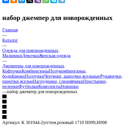
набор джемпер для новорожденных
Главная
—
Каталог
—
Одежда для новорожденных
Мальчики
Девочки
Женская одежда
—
Джемперы для новорожденных
Кофточки
Комбинезоны
Полукомбинезоны,
боди
Брюки
Ползунки
Чепчики, шапочки ясельные
Рукавички,
пинетки ясельн
Нагрудники, слюнявчики
Простынки,
пеленки
Футболки
Комплекты
Новинки
—
набор джемпер для новорожденных
Артикул:
К 301944-2уп/тем.розовый 1710 Н099,Н098