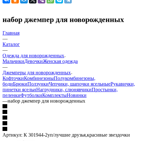
набор джемпер для новорожденных
Главная
—
Каталог
—
Одежда для новорожденных
Мальчики
Девочки
Женская одежда
—
Джемперы для новорожденных
Кофточки
Комбинезоны
Полукомбинезоны,
боди
Брюки
Ползунки
Чепчики, шапочки ясельные
Рукавички,
пинетки ясельн
Нагрудники, слюнявчики
Простынки,
пеленки
Футболки
Комплекты
Новинки
—
набор джемпер для новорожденных
Артикул:
К 301944-2уп/лучшие друзья,красивые звездочки