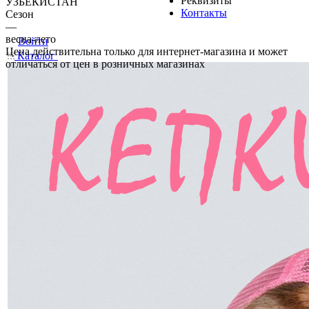
Реквизиты
УЗБЕКИСТАН
Контакты
Сезон
—
весна-лето
Войти
Цена действительна только для интернет-магазина и может
Каталог
отличаться от цен в розничных магазинах