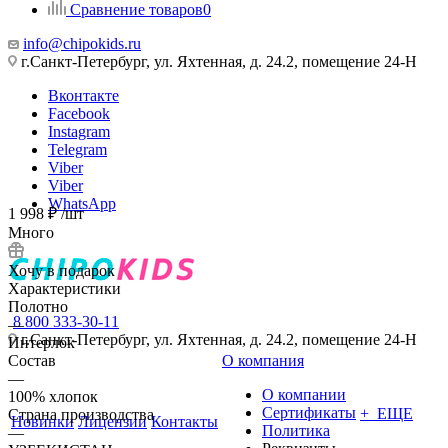
Сравнение товаров
0
info@chipokids.ru
г.Санкт-Петербург, ул. Яхтенная, д. 24.2, помещение 24-Н
Вконтакте
Facebook
Instagram
Telegram
Viber
Viber
WhatsApp
1 998
₽
/шт
Много
Хочу в подарок
Характеристики
Полотно
8 800 333-30-11
—
г.Санкт-Петербург, ул. Яхтенная, д. 24.2, помещение 24-Н
Интерлок
Состав
О компания
—
О компании
100% хлопок
Сертификаты
+ ЕЩЕ
Страна производства
Новинки
Лицензии
Контакты
Политика
—