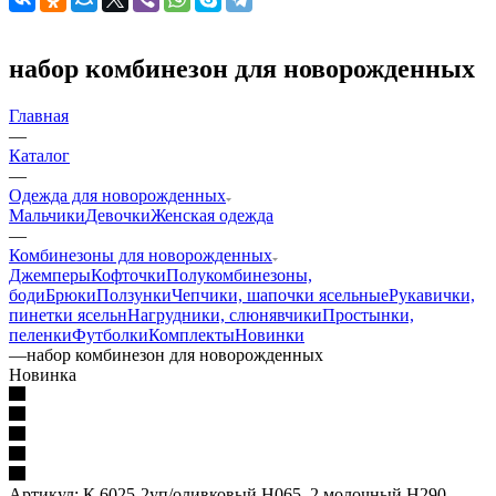
набор комбинезон для новорожденных
Главная
—
Каталог
—
Одежда для новорожденных
Мальчики
Девочки
Женская одежда
—
Комбинезоны для новорожденных
Джемперы
Кофточки
Полукомбинезоны,
боди
Брюки
Ползунки
Чепчики, шапочки ясельные
Рукавички,
пинетки ясельн
Нагрудники, слюнявчики
Простынки,
пеленки
Футболки
Комплекты
Новинки
—
набор комбинезон для новорожденных
Hoвинкa
Артикул:
К 6025-2уп/оливковый Н065_2,молочный Н290