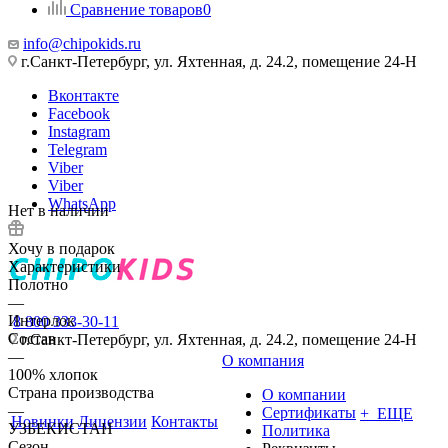
Сравнение товаров
0
info@chipokids.ru
г.Санкт-Петербург, ул. Яхтенная, д. 24.2, помещение 24-Н
Вконтакте
Facebook
Instagram
Telegram
Viber
Viber
WhatsApp
Нет в наличии
Хочу в подарок
Характеристики
Полотно
—
Интерлок
8 800 333-30-11
Состав
г.Санкт-Петербург, ул. Яхтенная, д. 24.2, помещение 24-Н
—
О компания
100% хлопок
Страна производства
О компании
—
Сертификаты
+ ЕЩЕ
Новинки
Лицензии
Контакты
УЗБЕКИСТАН
Политика
Сезон