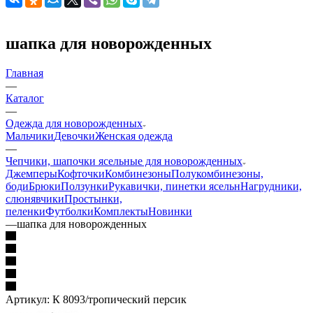
шапка для новорожденных
Главная
—
Каталог
—
Одежда для новорожденных
Мальчики
Девочки
Женская одежда
—
Чепчики, шапочки ясельные для новорожденных
Джемперы
Кофточки
Комбинезоны
Полукомбинезоны,
боди
Брюки
Ползунки
Рукавички, пинетки ясельн
Нагрудники,
слюнявчики
Простынки,
пеленки
Футболки
Комплекты
Новинки
—
шапка для новорожденных
Артикул:
К 8093/тропический персик