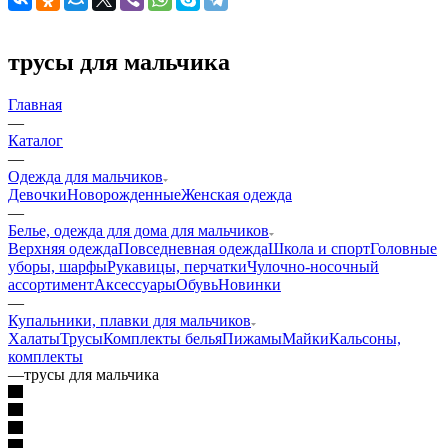
трусы для мальчика
Главная
—
Каталог
—
Одежда для мальчиков
Девочки
Новорожденные
Женская одежда
—
Белье, одежда для дома для мальчиков
Верхняя одежда
Повседневная одежда
Школа и спорт
Головные
уборы, шарфы
Рукавицы, перчатки
Чулочно-носочный
ассортимент
Аксессуары
Обувь
Новинки
—
Купальники, плавки для мальчиков
Халаты
Трусы
Комплекты белья
Пижамы
Майки
Кальсоны,
комплекты
—
трусы для мальчика