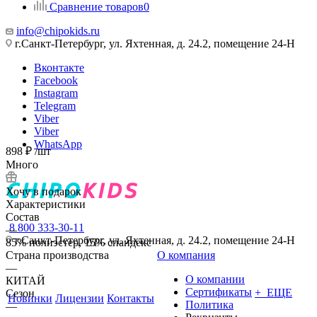
Сравнение товаров
0
info@chipokids.ru
г.Санкт-Петербург, ул. Яхтенная, д. 24.2, помещение 24-Н
Вконтакте
Facebook
Instagram
Telegram
Viber
Viber
WhatsApp
898
₽
/шт
Много
Хочу в подарок
Характеристики
Состав
8 800 333-30-11
—
г.Санкт-Петербург, ул. Яхтенная, д. 24.2, помещение 24-Н
85% полиэстер, 15% спандекс
Страна производства
О компания
—
О компании
КИТАЙ
Сертификаты
+ ЕЩЕ
Сезон
Новинки
Лицензии
Контакты
Политика
—