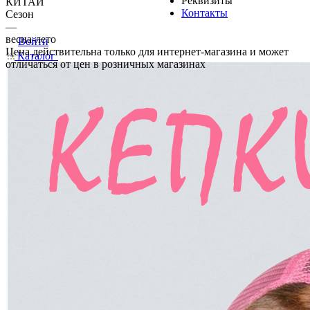
Реквизиты
КИТАЙ
Контакты
Сезон
—
весна-лето
Войти
Цена действительна только для интернет-магазина и может
Каталог
отличаться от цен в розничных магазинах