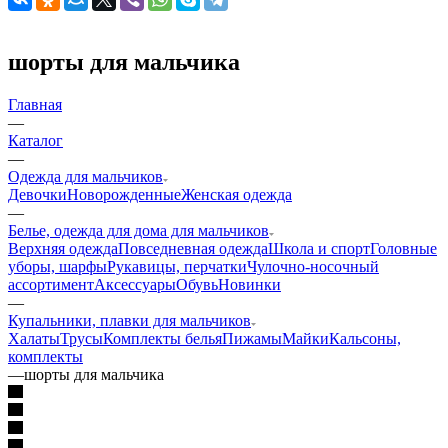
шорты для мальчика
Главная
—
Каталог
—
Одежда для мальчиков
Девочки
Новорожденные
Женская одежда
—
Белье, одежда для дома для мальчиков
Верхняя одежда
Повседневная одежда
Школа и спорт
Головные
уборы, шарфы
Рукавицы, перчатки
Чулочно-носочный
ассортимент
Аксессуары
Обувь
Новинки
—
Купальники, плавки для мальчиков
Халаты
Трусы
Комплекты белья
Пижамы
Майки
Кальсоны,
комплекты
—
шорты для мальчика