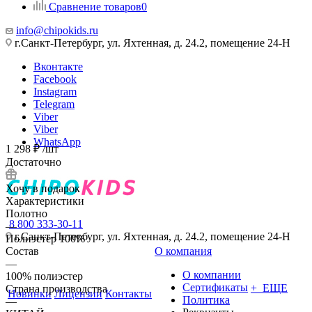
Сравнение товаров
0
info@chipokids.ru
г.Санкт-Петербург, ул. Яхтенная, д. 24.2, помещение 24-Н
Вконтакте
Facebook
Instagram
Telegram
Viber
Viber
WhatsApp
1 298
₽
/шт
Достаточно
Хочу в подарок
Характеристики
Полотно
8 800 333-30-11
—
г.Санкт-Петербург, ул. Яхтенная, д. 24.2, помещение 24-Н
Полиэстер 100%
Состав
О компания
—
О компании
100% полиэстер
Сертификаты
+ ЕЩЕ
Страна производства
Новинки
Лицензии
Контакты
Политика
—