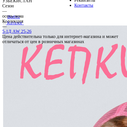
Реквизиты
УЗБЕКИСТАН
Контакты
Сезон
—
осень-зима
Войти
Коллекция
Каталог
—
5-1Д AW 25-26
Цена действительна только для интернет-магазина и может
отличаться от цен в розничных магазинах