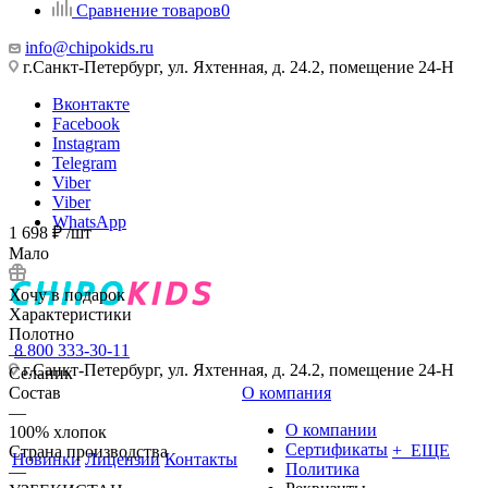
Сравнение товаров
0
info@chipokids.ru
г.Санкт-Петербург, ул. Яхтенная, д. 24.2, помещение 24-Н
Вконтакте
Facebook
Instagram
Telegram
Viber
Viber
WhatsApp
1 698
₽
/шт
Мало
Хочу в подарок
Характеристики
Полотно
8 800 333-30-11
—
г.Санкт-Петербург, ул. Яхтенная, д. 24.2, помещение 24-Н
Селаник
Состав
О компания
—
О компании
100% хлопок
Сертификаты
+ ЕЩЕ
Страна производства
Новинки
Лицензии
Контакты
Политика
—