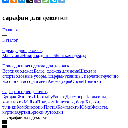
сарафан для девочки
Главная
—
Каталог
—
Одежда для девочек
Мальчики
Новорожденные
Женская одежда
—
Повседневная одежда для девочек
Верхняя одежда
Белье, одежда для дома
Школа и
спорт
Головные уборы, шарфы
Рукавицы, перчатки
Чулочно-
носочный ассортимент
Аксессуары
Обувь
Новинки
—
Сарафаны для девочек
Бриджи
Жилеты
Шорты
Рубашки
Джемперы
Кальсоны,
комплекты
Майки
Полукомбинезоны, боди
Блузки,
туники
Комбинезоны
Платья
Комплекты
Юбки
Жакеты,
куртки
Куртки
Брюки
Футболки
—
сарафан для девочки