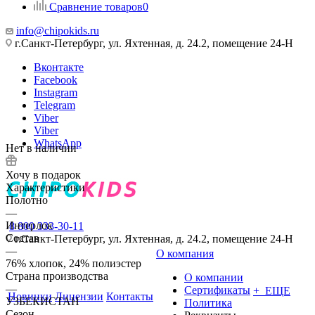
Сравнение товаров
0
info@chipokids.ru
г.Санкт-Петербург, ул. Яхтенная, д. 24.2, помещение 24-Н
Вконтакте
Facebook
Instagram
Telegram
Viber
Viber
WhatsApp
Нет в наличии
Хочу в подарок
Характеристики
Полотно
—
Интерлок
8 800 333-30-11
Состав
г.Санкт-Петербург, ул. Яхтенная, д. 24.2, помещение 24-Н
—
О компания
76% хлопок, 24% полиэстер
Страна производства
О компании
—
Сертификаты
+ ЕЩЕ
Новинки
Лицензии
Контакты
УЗБЕКИСТАН
Политика
Сезон