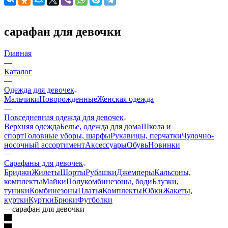
сарафан для девочки
Главная
—
Каталог
—
Одежда для девочек
Мальчики
Новорожденные
Женская одежда
—
Повседневная одежда для девочек
Верхняя одежда
Белье, одежда для дома
Школа и
спорт
Головные уборы, шарфы
Рукавицы, перчатки
Чулочно-
носочный ассортимент
Аксессуары
Обувь
Новинки
—
Сарафаны для девочек
Бриджи
Жилеты
Шорты
Рубашки
Джемперы
Кальсоны,
комплекты
Майки
Полукомбинезоны, боди
Блузки,
туники
Комбинезоны
Платья
Комплекты
Юбки
Жакеты,
куртки
Куртки
Брюки
Футболки
—
сарафан для девочки