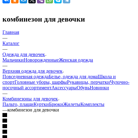
комбинезон для девочки
Главная
—
Каталог
—
Одежда для девочек
Мальчики
Новорожденные
Женская одежда
—
Верхняя одежда для девочек
Повседневная одежда
Белье, одежда для дома
Школа и
спорт
Головные уборы, шарфы
Рукавицы, перчатки
Чулочно-
носочный ассортимент
Аксессуары
Обувь
Новинки
—
Комбинезоны для девочек
Пальто, плащи
Куртки
Брюки
Жилеты
Комплекты
—
комбинезон для девочки