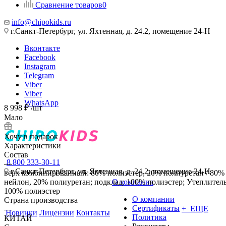
Сравнение товаров
0
info@chipokids.ru
г.Санкт-Петербург, ул. Яхтенная, д. 24.2, помещение 24-Н
Вконтакте
Facebook
Instagram
Telegram
Viber
Viber
WhatsApp
8 998
₽
/шт
Мало
Хочу в подарок
Характеристики
Состав
8 800 333-30-11
—
г.Санкт-Петербург, ул. Яхтенная, д. 24.2, помещение 24-Н
верх комбинированный: 80% полиэстер, 20% полиуретан / 80%
нейлон, 20% полиуретан; подклад: 100% полиэстер; Утеплитель
О компания
100% полиэстер
О компании
Страна производства
Сертификаты
+ ЕЩЕ
—
Новинки
Лицензии
Контакты
Политика
КИТАЙ