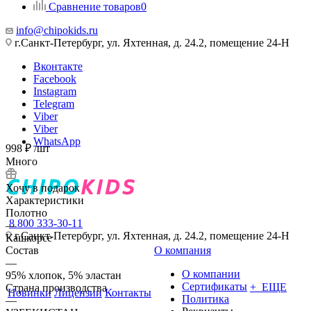
Сравнение товаров
0
info@chipokids.ru
г.Санкт-Петербург, ул. Яхтенная, д. 24.2, помещение 24-Н
Вконтакте
Facebook
Instagram
Telegram
Viber
Viber
WhatsApp
998
₽
/шт
Много
Хочу в подарок
Характеристики
Полотно
8 800 333-30-11
—
г.Санкт-Петербург, ул. Яхтенная, д. 24.2, помещение 24-Н
Кашкорсе
Состав
О компания
—
О компании
95% хлопок, 5% эластан
Сертификаты
+ ЕЩЕ
Страна производства
Новинки
Лицензии
Контакты
Политика
—