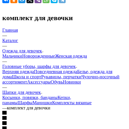
комплект для девочки
Главная
—
Каталог
—
Одежда для девочек
Мальчики
Новорожденные
Женская одежда
—
Головные уборы, шарфы для девочек
Верхняя одежда
Повседневная одежда
Белье, одежда для
дома
Школа и спорт
Рукавицы, перчатки
Чулочно-носочный
ассортимент
Аксессуары
Обувь
Новинки
—
Шапки для девочек
Косынки, повязки, банданы
Кепки,
панамы
Шарфы
Манишки
Комплекты вязаные
—
комплект для девочки