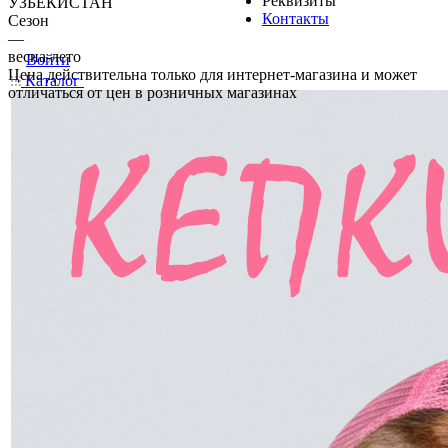
Реквизиты
УЗБЕКИСТАН
Контакты
Сезон
—
весна-лето
Войти
Цена действительна только для интернет-магазина и может
Каталог
отличаться от цен в розничных магазинах