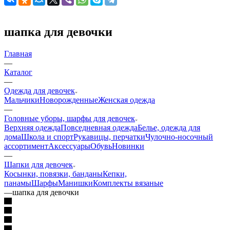
шапка для девочки
Главная
—
Каталог
—
Одежда для девочек
Мальчики
Новорожденные
Женская одежда
—
Головные уборы, шарфы для девочек
Верхняя одежда
Повседневная одежда
Белье, одежда для
дома
Школа и спорт
Рукавицы, перчатки
Чулочно-носочный
ассортимент
Аксессуары
Обувь
Новинки
—
Шапки для девочек
Косынки, повязки, банданы
Кепки,
панамы
Шарфы
Манишки
Комплекты вязаные
—
шапка для девочки