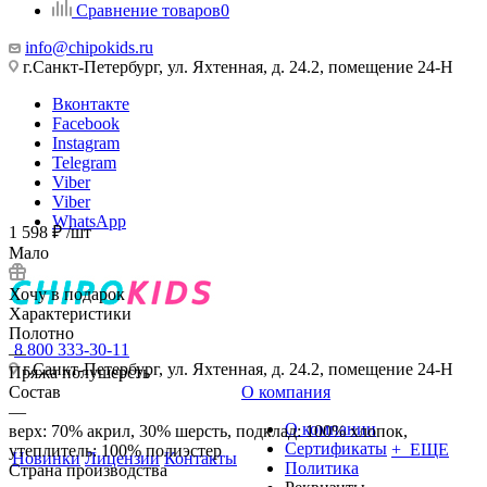
Сравнение товаров
0
info@chipokids.ru
г.Санкт-Петербург, ул. Яхтенная, д. 24.2, помещение 24-Н
Вконтакте
Facebook
Instagram
Telegram
Viber
Viber
WhatsApp
1 598
₽
/шт
Мало
Хочу в подарок
Характеристики
Полотно
8 800 333-30-11
—
г.Санкт-Петербург, ул. Яхтенная, д. 24.2, помещение 24-Н
Пряжа полушерсть
Состав
О компания
—
О компании
верх: 70% акрил, 30% шерсть, подклад: 100% хлопок,
Сертификаты
+ ЕЩЕ
утеплитель: 100% полиэстер
Новинки
Лицензии
Контакты
Политика
Страна производства