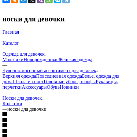
носки для девочки
Главная
—
Каталог
—
Одежда для девочек
Мальчики
Новорожденные
Женская одежда
—
Чулочно-носочный ассортимент для девочек
Верхняя одежда
Повседневная одежда
Белье, одежда для
дома
Школа и спорт
Головные уборы, шарфы
Рукавицы,
перчатки
Аксессуары
Обувь
Новинки
—
Носки для девочек
Колготки
—
носки для девочки