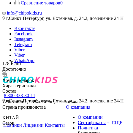
Сравнение товаров
0
info@chipokids.ru
г.Санкт-Петербург, ул. Яхтенная, д. 24.2, помещение 24-Н
Вконтакте
Facebook
Instagram
Telegram
Viber
Viber
WhatsApp
178
₽
/шт
Достаточно
Хочу в подарок
Характеристики
Состав
8 800 333-30-11
—
г.Санкт-Петербург, ул. Яхтенная, д. 24.2, помещение 24-Н
72% хлопок, 26% нейлон, 2%эластан
Страна производства
О компания
—
О компании
КИТАЙ
Сертификаты
+ ЕЩЕ
Сезон
Новинки
Лицензии
Контакты
Политика
—