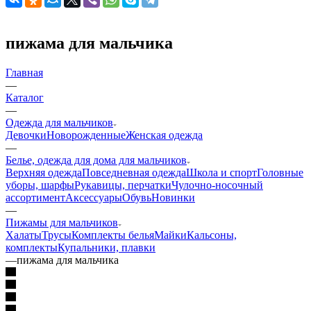
пижама для мальчика
Главная
—
Каталог
—
Одежда для мальчиков
Девочки
Новорожденные
Женская одежда
—
Белье, одежда для дома для мальчиков
Верхняя одежда
Повседневная одежда
Школа и спорт
Головные
уборы, шарфы
Рукавицы, перчатки
Чулочно-носочный
ассортимент
Аксессуары
Обувь
Новинки
—
Пижамы для мальчиков
Халаты
Трусы
Комплекты белья
Майки
Кальсоны,
комплекты
Купальники, плавки
—
пижама для мальчика