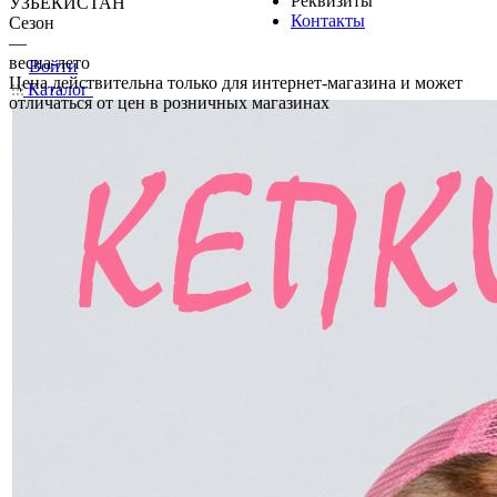
Реквизиты
УЗБЕКИСТАН
Контакты
Сезон
—
весна-лето
Войти
Цена действительна только для интернет-магазина и может
Каталог
отличаться от цен в розничных магазинах