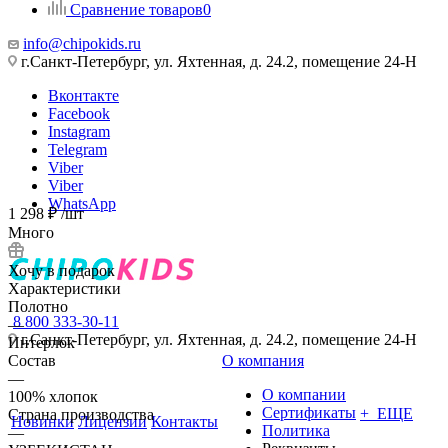
Сравнение товаров
0
info@chipokids.ru
г.Санкт-Петербург, ул. Яхтенная, д. 24.2, помещение 24-Н
Вконтакте
Facebook
Instagram
Telegram
Viber
Viber
WhatsApp
1 298
₽
/шт
Много
Хочу в подарок
Характеристики
Полотно
8 800 333-30-11
—
г.Санкт-Петербург, ул. Яхтенная, д. 24.2, помещение 24-Н
Интерлок
Состав
О компания
—
О компании
100% хлопок
Сертификаты
+ ЕЩЕ
Страна производства
Новинки
Лицензии
Контакты
Политика
—