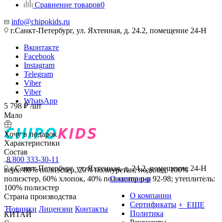
Сравнение товаров
0
info@chipokids.ru
г.Санкт-Петербург, ул. Яхтенная, д. 24.2, помещение 24-Н
Вконтакте
Facebook
Instagram
Telegram
Viber
Viber
WhatsApp
5 798
₽
/шт
Мало
Хочу в подарок
Характеристики
Состав
8 800 333-30-11
—
г.Санкт-Петербург, ул. Яхтенная, д. 24.2, помещение 24-Н
верх: 80% полиэстер, 20% полиуретан; подклад: 100%
полиэстер, 60% хлопок, 40% полиэстер р-р 92-98; утеплитель:
О компания
100% полиэстер
О компании
Страна производства
Сертификаты
+ ЕЩЕ
—
Новинки
Лицензии
Контакты
Политика
КИТАЙ