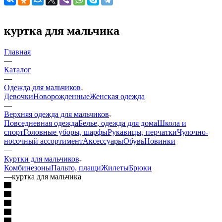
куртка для мальчика
Главная
—
Каталог
—
Одежда для мальчиков
Девочки
Новорожденные
Женская одежда
—
Верхняя одежда для мальчиков
Повседневная одежда
Белье, одежда для дома
Школа и
спорт
Головные уборы, шарфы
Рукавицы, перчатки
Чулочно-
носочный ассортимент
Аксессуары
Обувь
Новинки
—
Куртки для мальчиков
Комбинезоны
Пальто, плащи
Жилеты
Брюки
—
куртка для мальчика