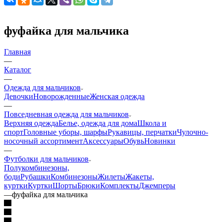
фуфайка для мальчика
Главная
—
Каталог
—
Одежда для мальчиков
Девочки
Новорожденные
Женская одежда
—
Повседневная одежда для мальчиков
Верхняя одежда
Белье, одежда для дома
Школа и
спорт
Головные уборы, шарфы
Рукавицы, перчатки
Чулочно-
носочный ассортимент
Аксессуары
Обувь
Новинки
—
Футболки для мальчиков
Полукомбинезоны,
боди
Рубашки
Комбинезоны
Жилеты
Жакеты,
куртки
Куртки
Шорты
Брюки
Комплекты
Джемперы
—
фуфайка для мальчика