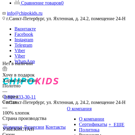
Сравнение товаров
0
info@chipokids.ru
г.Санкт-Петербург, ул. Яхтенная, д. 24.2, помещение 24-Н
Вконтакте
Facebook
Instagram
Telegram
Viber
Viber
WhatsApp
Нет в наличии
Хочу в подарок
Характеристики
Полотно
—
Супрем
8 800 333-30-11
Состав
г.Санкт-Петербург, ул. Яхтенная, д. 24.2, помещение 24-Н
—
О компания
100% хлопок
Страна производства
О компании
—
Сертификаты
+ ЕЩЕ
Новинки
Лицензии
Контакты
УЗБЕКИСТАН
Политика
Сезон