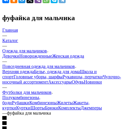
фуфайка для мальчика
Главная
—
Каталог
—
Одежда для мальчиков
Девочки
Новорожденные
Женская одежда
—
Повседневная одежда для мальчиков
Верхняя одежда
Белье, одежда для дома
Школа и
спорт
Головные уборы, шарфы
Рукавицы, перчатки
Чулочно-
носочный ассортимент
Аксессуары
Обувь
Новинки
—
Футболки для мальчиков
Полукомбинезоны,
боди
Рубашки
Комбинезоны
Жилеты
Жакеты,
куртки
Куртки
Шорты
Брюки
Комплекты
Джемперы
—
фуфайка для мальчика