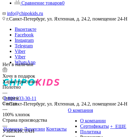
Сравнение товаров
0
info@chipokids.ru
г.Санкт-Петербург, ул. Яхтенная, д. 24.2, помещение 24-Н
Вконтакте
Facebook
Instagram
Telegram
Viber
Viber
WhatsApp
Нет в наличии
Хочу в подарок
Характеристики
Полотно
—
Супрем
8 800 333-30-11
Состав
г.Санкт-Петербург, ул. Яхтенная, д. 24.2, помещение 24-Н
—
О компания
100% хлопок
Страна производства
О компании
—
Сертификаты
+ ЕЩЕ
Новинки
Лицензии
Контакты
УЗБЕКИСТАН
Политика
Сезон