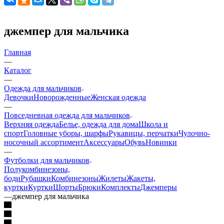
джемпер для мальчика
Главная
—
Каталог
—
Одежда для мальчиков
Девочки
Новорожденные
Женская одежда
—
Повседневная одежда для мальчиков
Верхняя одежда
Белье, одежда для дома
Школа и
спорт
Головные уборы, шарфы
Рукавицы, перчатки
Чулочно-
носочный ассортимент
Аксессуары
Обувь
Новинки
—
Футболки для мальчиков
Полукомбинезоны,
боди
Рубашки
Комбинезоны
Жилеты
Жакеты,
куртки
Куртки
Шорты
Брюки
Комплекты
Джемперы
—
джемпер для мальчика