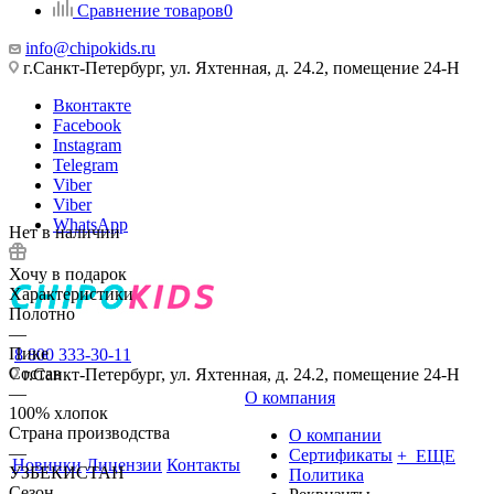
Сравнение товаров
0
info@chipokids.ru
г.Санкт-Петербург, ул. Яхтенная, д. 24.2, помещение 24-Н
Вконтакте
Facebook
Instagram
Telegram
Viber
Viber
WhatsApp
Нет в наличии
Хочу в подарок
Характеристики
Полотно
—
Пике
8 800 333-30-11
Состав
г.Санкт-Петербург, ул. Яхтенная, д. 24.2, помещение 24-Н
—
О компания
100% хлопок
Страна производства
О компании
—
Сертификаты
+ ЕЩЕ
Новинки
Лицензии
Контакты
УЗБЕКИСТАН
Политика
Сезон