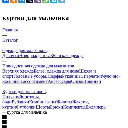
куртка для мальчика
Главная
—
Каталог
—
Одежда для мальчиков
Девочки
Новорожденные
Женская одежда
—
Повседневная одежда для мальчиков
Верхняя одежда
Белье, одежда для дома
Школа и
спорт
Головные уборы, шарфы
Рукавицы, перчатки
Чулочно-
носочный ассортимент
Аксессуары
Обувь
Новинки
—
Куртки для мальчиков
Полукомбинезоны,
боди
Рубашки
Комбинезоны
Жилеты
Жакеты,
куртки
Футболки
Шорты
Брюки
Комплекты
Джемперы
—
куртка для мальчика