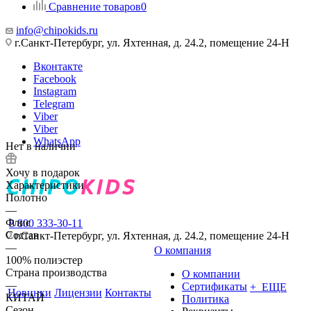
Сравнение товаров
0
info@chipokids.ru
г.Санкт-Петербург, ул. Яхтенная, д. 24.2, помещение 24-Н
Вконтакте
Facebook
Instagram
Telegram
Viber
Viber
WhatsApp
Нет в наличии
Хочу в подарок
Характеристики
Полотно
—
Флис
8 800 333-30-11
Состав
г.Санкт-Петербург, ул. Яхтенная, д. 24.2, помещение 24-Н
—
О компания
100% полиэстер
Страна производства
О компании
—
Сертификаты
+ ЕЩЕ
Новинки
Лицензии
Контакты
КИТАЙ
Политика
Сезон