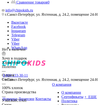
Сравнение товаров
0
info@chipokids.ru
г.Санкт-Петербург, ул. Яхтенная, д. 24.2, помещение 24-Н
Вконтакте
Facebook
Instagram
Telegram
Viber
Viber
WhatsApp
Нет в наличии
Хочу в подарок
Характеристики
Полотно
—
Супрем
8 800 333-30-11
Состав
г.Санкт-Петербург, ул. Яхтенная, д. 24.2, помещение 24-Н
—
О компания
100% хлопок
Страна производства
О компании
—
Сертификаты
+ ЕЩЕ
Новинки
Лицензии
Контакты
УЗБЕКИСТАН
Политика
Сезон