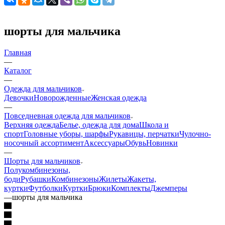
шорты для мальчика
Главная
—
Каталог
—
Одежда для мальчиков
Девочки
Новорожденные
Женская одежда
—
Повседневная одежда для мальчиков
Верхняя одежда
Белье, одежда для дома
Школа и
спорт
Головные уборы, шарфы
Рукавицы, перчатки
Чулочно-
носочный ассортимент
Аксессуары
Обувь
Новинки
—
Шорты для мальчиков
Полукомбинезоны,
боди
Рубашки
Комбинезоны
Жилеты
Жакеты,
куртки
Футболки
Куртки
Брюки
Комплекты
Джемперы
—
шорты для мальчика