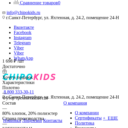
Сравнение товаров
0
info@chipokids.ru
г.Санкт-Петербург, ул. Яхтенная, д. 24.2, помещение 24-Н
Вконтакте
Facebook
Instagram
Telegram
Viber
Viber
WhatsApp
1 698
₽
/шт
Достаточно
Хочу в подарок
Характеристики
Полотно
8 800 333-30-11
—
г.Санкт-Петербург, ул. Яхтенная, д. 24.2, помещение 24-Н
Футер трехнитка петля
Состав
О компания
—
О компании
80% хлопок, 20% полиэстер
Сертификаты
+ ЕЩЕ
Страна производства
Новинки
Лицензии
Контакты
Политика
—