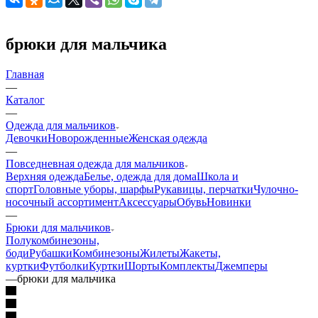
брюки для мальчика
Главная
—
Каталог
—
Одежда для мальчиков
Девочки
Новорожденные
Женская одежда
—
Повседневная одежда для мальчиков
Верхняя одежда
Белье, одежда для дома
Школа и
спорт
Головные уборы, шарфы
Рукавицы, перчатки
Чулочно-
носочный ассортимент
Аксессуары
Обувь
Новинки
—
Брюки для мальчиков
Полукомбинезоны,
боди
Рубашки
Комбинезоны
Жилеты
Жакеты,
куртки
Футболки
Куртки
Шорты
Комплекты
Джемперы
—
брюки для мальчика