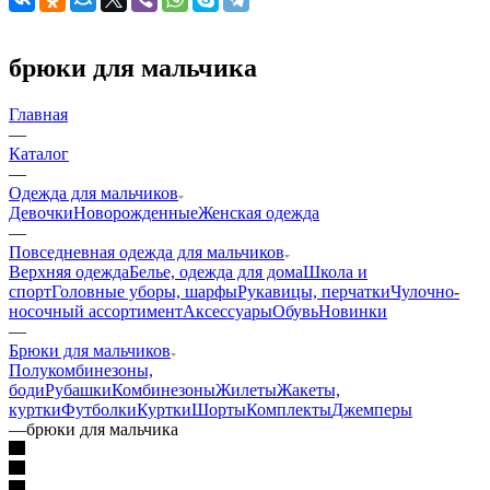
брюки для мальчика
Главная
—
Каталог
—
Одежда для мальчиков
Девочки
Новорожденные
Женская одежда
—
Повседневная одежда для мальчиков
Верхняя одежда
Белье, одежда для дома
Школа и
спорт
Головные уборы, шарфы
Рукавицы, перчатки
Чулочно-
носочный ассортимент
Аксессуары
Обувь
Новинки
—
Брюки для мальчиков
Полукомбинезоны,
боди
Рубашки
Комбинезоны
Жилеты
Жакеты,
куртки
Футболки
Куртки
Шорты
Комплекты
Джемперы
—
брюки для мальчика