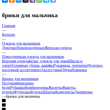
брюки для мальчика
Главная
—
Каталог
—
Одежда для мальчиков
Девочки
Новорожденные
Женская одежда
—
Повседневная одежда для мальчиков
Верхняя одежда
Белье, одежда для дома
Школа и
спорт
Головные уборы, шарфы
Рукавицы, перчатки
Чулочно-
носочный ассортимент
Аксессуары
Обувь
Новинки
—
Брюки для мальчиков
Полукомбинезоны,
боди
Рубашки
Комбинезоны
Жилеты
Жакеты,
куртки
Футболки
Куртки
Шорты
Комплекты
Джемперы
—
брюки для мальчика