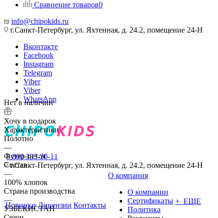
Сравнение товаров
0
info@chipokids.ru
г.Санкт-Петербург, ул. Яхтенная, д. 24.2, помещение 24-Н
Вконтакте
Facebook
Instagram
Telegram
Viber
Viber
WhatsApp
Нет в наличии
Хочу в подарок
Характеристики
Полотно
—
Футер-петля
8 800 333-30-11
Состав
г.Санкт-Петербург, ул. Яхтенная, д. 24.2, помещение 24-Н
—
О компания
100% хлопок
Страна производства
О компании
—
Сертификаты
+ ЕЩЕ
Новинки
Лицензии
Контакты
УЗБЕКИСТАН
Политика
Сезон