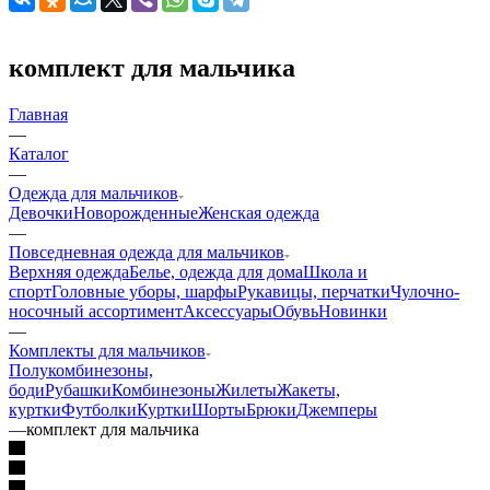
комплект для мальчика
Главная
—
Каталог
—
Одежда для мальчиков
Девочки
Новорожденные
Женская одежда
—
Повседневная одежда для мальчиков
Верхняя одежда
Белье, одежда для дома
Школа и
спорт
Головные уборы, шарфы
Рукавицы, перчатки
Чулочно-
носочный ассортимент
Аксессуары
Обувь
Новинки
—
Комплекты для мальчиков
Полукомбинезоны,
боди
Рубашки
Комбинезоны
Жилеты
Жакеты,
куртки
Футболки
Куртки
Шорты
Брюки
Джемперы
—
комплект для мальчика