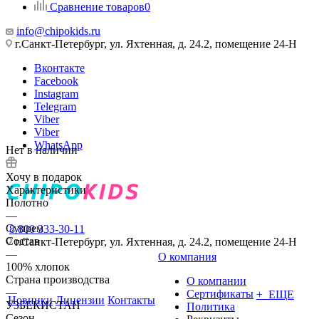
Сравнение товаров
0
info@chipokids.ru
г.Санкт-Петербург, ул. Яхтенная, д. 24.2, помещение 24-Н
Вконтакте
Facebook
Instagram
Telegram
Viber
Viber
WhatsApp
Нет в наличии
Хочу в подарок
Характеристики
Полотно
—
Супрем
8 800 333-30-11
Состав
г.Санкт-Петербург, ул. Яхтенная, д. 24.2, помещение 24-Н
—
О компания
100% хлопок
Страна производства
О компании
—
Сертификаты
+ ЕЩЕ
Новинки
Лицензии
Контакты
УЗБЕКИСТАН
Политика
Сезон